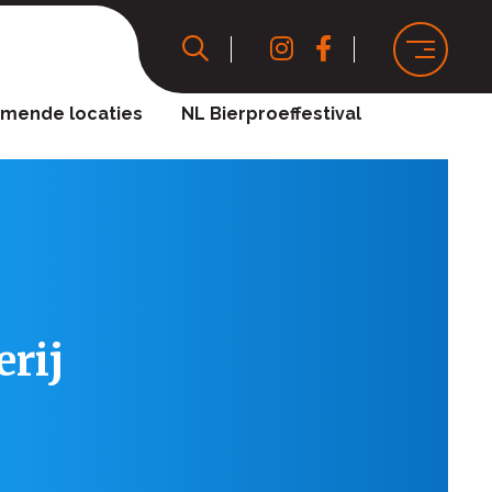
mende locaties
NL Bierproeffestival
rij