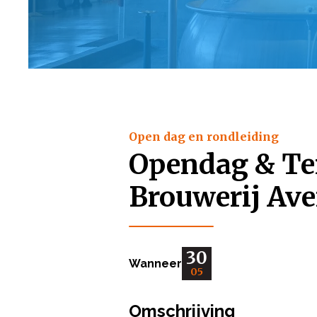
Open dag en rondleiding
Opendag & Ter
Brouwerij Ave
30
Wanneer
05
Omschrijving