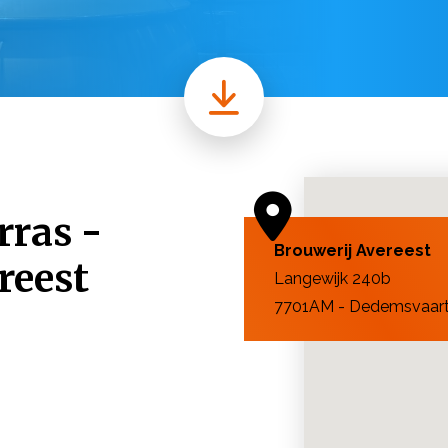
ras -
Brouwerij Avereest
reest
Langewijk 240b
7701AM - Dedemsvaar