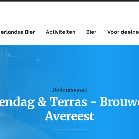
erlandse Bier
Activiteiten
Bier
Voor deelne
Dedemsvaart
endag & Terras - Brouwe
Avereest