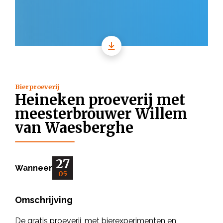
Bierproeverij
Heineken proeverij met
meesterbrouwer Willem
van Waesberghe
27
Wanneer
05
Omschrijving
De gratis proeverij, met bierexperimenten en